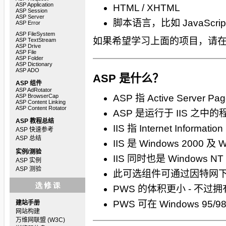
ASP Application
HTML / XHTML
ASP Session
ASP Server
脚本语言，比如 JavaScript 
ASP Error
ASP FileSystem
如果希望学习上面的项目，请
ASP TextStream
ASP Drive
ASP File
ASP Folder
ASP Dictionary
ASP ADO
ASP 是什么？
ASP 组件
ASP AdRotator
ASP BrowserCap
ASP 指 Active Serve
ASP Content Linking
ASP Content Rotator
ASP 是运行于 IIS 之中的
ASP 教程总结
IIS 指 Internet Informat
ASP 快速参考
ASP 总结
IIS 是 Windows 2000 
实例/测验
IIS 同时也是 Windows N
ASP 实例
ASP 测验
此可选组件可通过因特网
PWS 的体积更小 - 不过拥有
PWS 可在 Windows 95/
建站手册
网站构建
万维网联盟 (W3C)