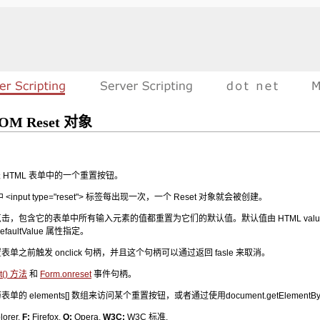
OM Reset 对象
代表 HTML 表单中的一个重置按钮。
 <input type="reset"> 标签每出现一次，一个 Reset 对象就会被创建。
击，包含它的表单中所有输入元素的值都重置为它们的默认值。默认值由 HTML valu
 defaultValue 属性指定。
单之前触发 onclick 句柄，并且这个句柄可以通过返回 fasle 来取消。
et() 方法
和
Form.onreset
事件句柄。
的 elements[] 数组来访问某个重置按钮，或者通过使用document.getElementByI
lorer,
F:
Firefox,
O:
Opera,
W3C:
W3C 标准.