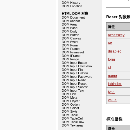
DOM History
DOM Location
HTML DOM 对象
Reset 对象
DOM Document
DOM Anchor
DOM Area
属性
DOM Base
DOM Body
DOM Button
accesskey
DOM Canvas
DOM Event
alt
DOM Form
DOM Frame
disabled
DOM Frameset
DOM IFrame
DOM Image
form
DOM Input Button
DOM Input Checkbox
id
DOM Input File
DOM Input Hidden
name
DOM Input Password
DOM Input Radio
DOM Input Reset
tabIndex
DOM Input Submit
DOM Input Text
type
DOM Link
DOM Meta
value
DOM Object
DOM Option
DOM Select
DOM Style
DOM Table
DOM TableCell
标准属性
DOM TableRow
DOM Textarea
属性